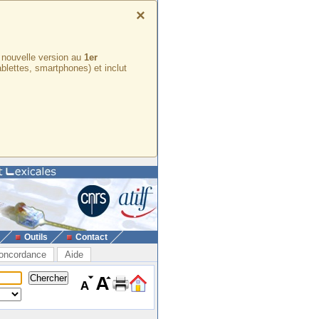
×
e nouvelle version au
1er
ablettes, smartphones) et inclut
Outils
Contact
oncordance
Aide