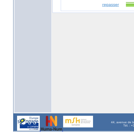
repasser
44, avenue de l
Tél. : 