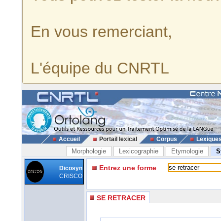
En vous remerciant,
L'équipe du CNRTL
Accueil
Portail lexical
Corpus
Lexique
Morphologie
Lexicographie
Etymologie
S
Entrez une forme
Dicosyn
CRISCO
SE RETRACER