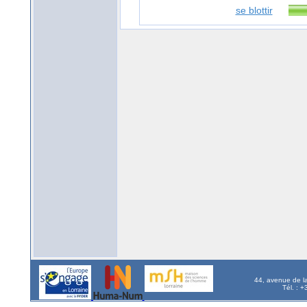
se blottir
44, avenue de l
Tél. : 