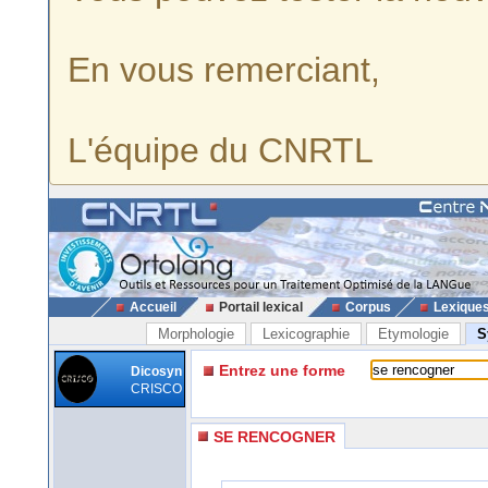
En vous remerciant,
L'équipe du CNRTL
Accueil
Portail lexical
Corpus
Lexique
Morphologie
Lexicographie
Etymologie
S
Entrez une forme
Dicosyn
CRISCO
SE RENCOGNER