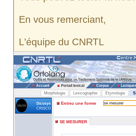
En vous remerciant,
L'équipe du CNRTL
Accueil
Portail lexical
Corpus
Lexique
Morphologie
Lexicographie
Etymologie
S
Entrez une forme
Dicosyn
CRISCO
SE MESURER