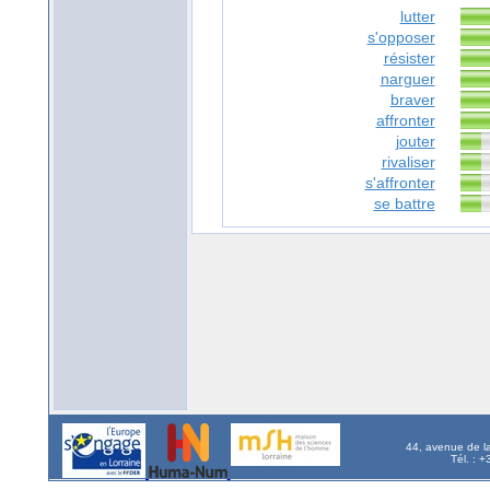
lutter
s'opposer
résister
narguer
braver
affronter
jouter
rivaliser
s'affronter
se battre
44, avenue de l
Tél. : 