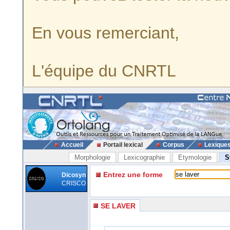
En vous remerciant,
L'équipe du CNRTL
Accueil
Portail lexical
Corpus
Lexique
Morphologie
Lexicographie
Etymologie
S
Entrez une forme
Dicosyn
CRISCO
SE LAVER