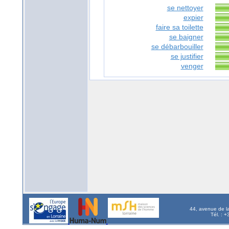
se nettoyer
expier
faire sa toilette
se baigner
se débarbouiller
se justifier
venger
44, avenue de l
Tél. : 