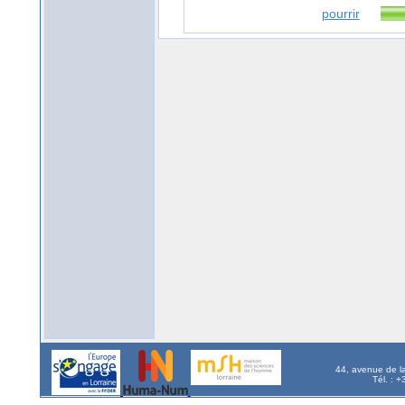
pourrir
44, avenue de l
Tél. : 