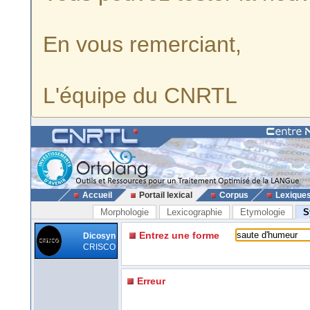
En vous remerciant,
L'équipe du CNRTL
Accueil
Portail lexical
Corpus
Lexique
Morphologie
Lexicographie
Etymologie
S
Entrez une forme
Dicosyn
CRISCO
Erreur