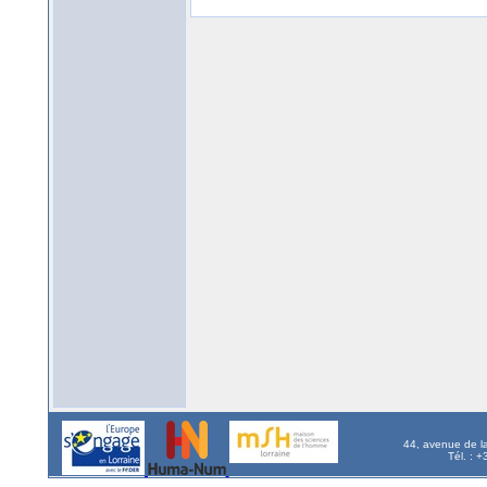
44, avenue de l
Tél. : 