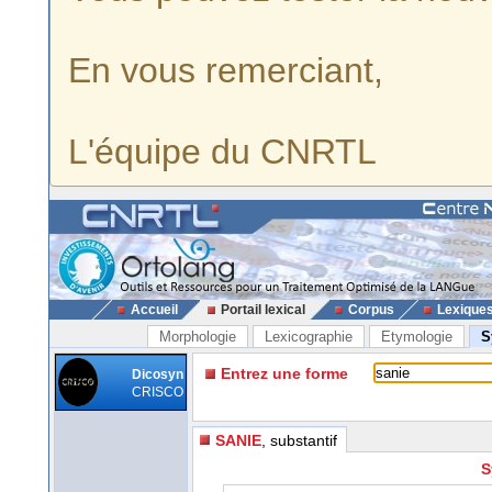
En vous remerciant,
L'équipe du CNRTL
Accueil
Portail lexical
Corpus
Lexique
Morphologie
Lexicographie
Etymologie
S
Entrez une forme
Dicosyn
CRISCO
SANIE
, substantif
S