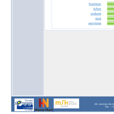
humeur
ichor
ordure
pus
vermine
44, avenue de l
Tél. : 