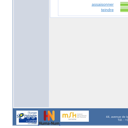
assaisonner
teindre
44, avenue de l
Tél. : 