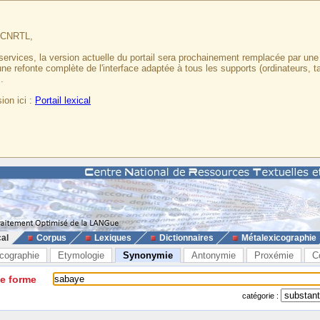
u CNRTL,
services, la version actuelle du portail sera prochainement remplacée par un
 une refonte complète de l'interface adaptée à tous les supports (ordinateurs, t
.
ion ici :
Portail lexical
cal
Corpus
Lexiques
Dictionnaires
Métalexicographie
cographie
Etymologie
Synonymie
Antonymie
Proxémie
C
ne forme
catégorie :