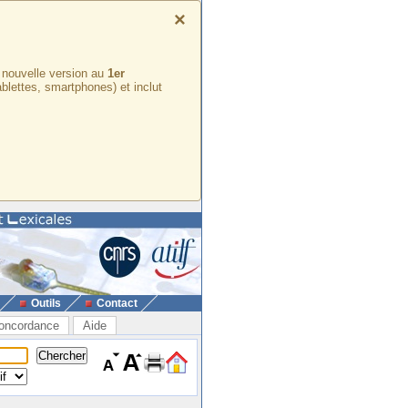
×
e nouvelle version au
1er
ablettes, smartphones) et inclut
Outils
Contact
oncordance
Aide