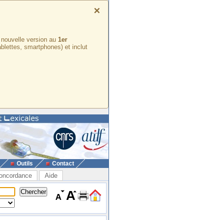
×
e nouvelle version au
1er
ablettes, smartphones) et inclut
Outils
Contact
oncordance
Aide