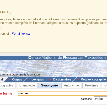
u CNRTL,
services, la version actuelle du portail sera prochainement remplacée par un
 une refonte complète de l'interface adaptée à tous les supports (ordinateurs, t
.
ion ici :
Portail lexical
cal
Corpus
Lexiques
Dictionnaires
Métalexicographie
cographie
Etymologie
Synonymie
Antonymie
Proxémie
C
ne forme
catégorie :