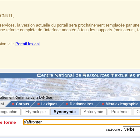
u CNRTL,
services, la version actuelle du portail sera prochainement remplacée par un
 une refonte complète de l'interface adaptée à tous les supports (ordinateurs, t
.
ion ici :
Portail lexical
cal
Corpus
Lexiques
Dictionnaires
Métalexicographie
cographie
Etymologie
Synonymie
Antonymie
Proxémie
C
ne forme
catégorie :