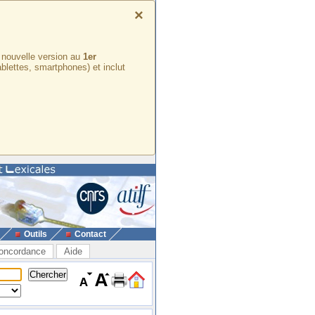
×
e nouvelle version au
1er
ablettes, smartphones) et inclut
Outils
Contact
oncordance
Aide