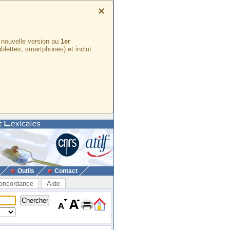
×
e nouvelle version au
1er
ablettes, smartphones) et inclut
Outils
Contact
oncordance
Aide