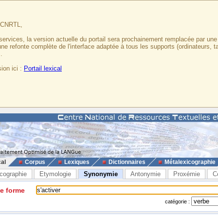
u CNRTL,
services, la version actuelle du portail sera prochainement remplacée par un
 une refonte complète de l'interface adaptée à tous les supports (ordinateurs, t
.
ion ici :
Portail lexical
cal
Corpus
Lexiques
Dictionnaires
Métalexicographie
cographie
Etymologie
Synonymie
Antonymie
Proxémie
C
ne forme
catégorie :