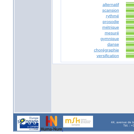
alternatif
scansion
rythmé
prosodie
métrique
mesuré
gymnique
danse
chorégraphie
versification
44, avenue de l
Tél. : 