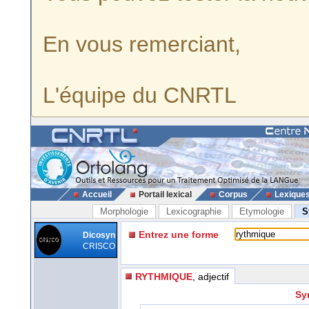
En vous remerciant,
L'équipe du CNRTL
Accueil
Portail lexical
Corpus
Lexique
Morphologie
Lexicographie
Etymologie
S
Entrez une forme
Dicosyn
CRISCO
RYTHMIQUE
, adjectif
Sy