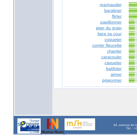
marivauder
baratiner
flirter
papillonner
jeter du grain
faire sa cour
coqueter
conter fleurette
chanter
caracouler
caqueter
batifoler
aimer
pigeonner
44, avenue de l
Tél. : 