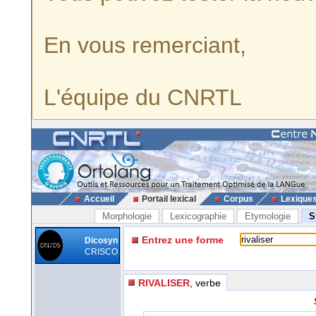
En vous remerciant,
L'équipe du CNRTL
Accueil
Portail lexical
Corpus
Lexique
Morphologie
Lexicographie
Etymologie
S
Entrez une forme
Dicosyn
CRISCO
RIVALISER
, verbe