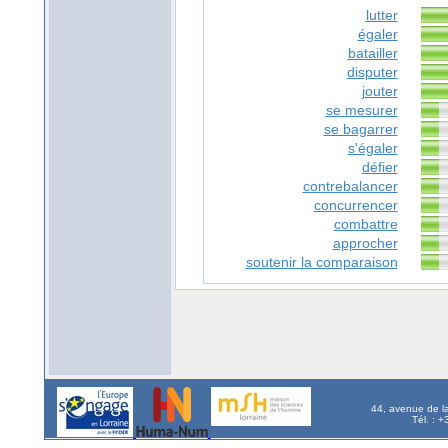
lutter
égaler
batailler
disputer
jouter
se mesurer
se bagarrer
s'égaler
défier
contrebalancer
concurrencer
combattre
approcher
soutenir la comparaison
44, avenue de l
Tél. : 