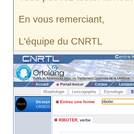
En vous remerciant,
L'équipe du CNRTL
Accueil
Portail lexical
Corpus
Lexique
Morphologie
Lexicographie
Etymologie
S
Entrez une forme
Dicosyn
CRISCO
RIBOTER
, verbe