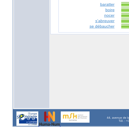
baratter
boire
nocer
s'abreuver
se débaucher
44, avenue de l
Tél. : 