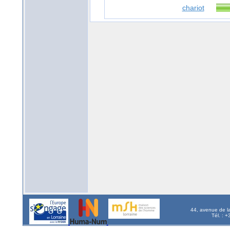
chariot
44, avenue de l
Tél. : 