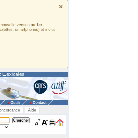
×
e nouvelle version au
1er
ablettes, smartphones) et inclut
Outils
Contact
oncordance
Aide