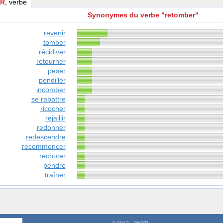
R
, verbe
Synonymes du verbe "retomber"
revenir
tomber
récidiver
retourner
peser
pendiller
incomber
se rabattre
ricocher
rejaillir
redonner
redescendre
recommencer
rechuter
pendre
traîner