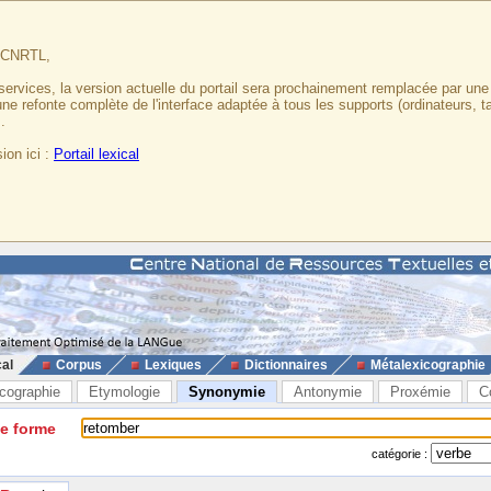
u CNRTL,
services, la version actuelle du portail sera prochainement remplacée par un
 une refonte complète de l'interface adaptée à tous les supports (ordinateurs, t
.
ion ici :
Portail lexical
cal
Corpus
Lexiques
Dictionnaires
Métalexicographie
cographie
Etymologie
Synonymie
Antonymie
Proxémie
C
ne forme
catégorie :