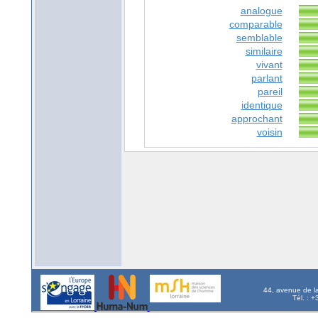
analogue
comparable
semblable
similaire
vivant
parlant
pareil
identique
approchant
voisin
44, avenue de l
Tél. : 