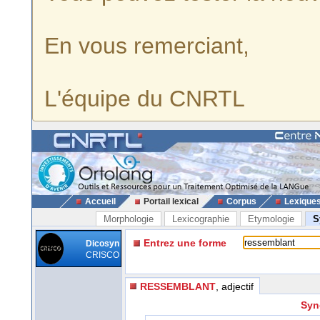
En vous remerciant,
L'équipe du CNRTL
Accueil
Portail lexical
Corpus
Lexique
Morphologie
Lexicographie
Etymologie
S
Entrez une forme
Dicosyn
CRISCO
RESSEMBLANT
, adjectif
Syn