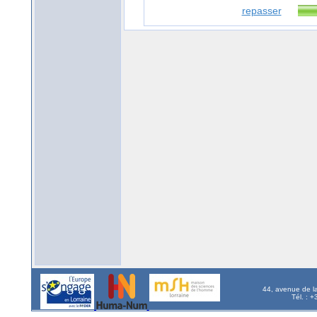
repasser
44, avenue de l
Tél. : 