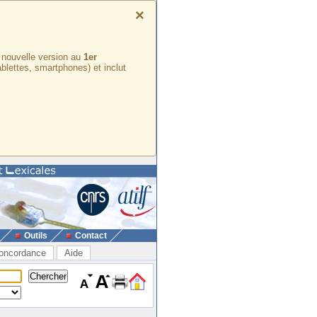
×
e nouvelle version au
1er
ablettes, smartphones) et inclut
Outils
Contact
oncordance
Aide