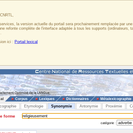
u CNRTL,
services, la version actuelle du portail sera prochainement remplacée par un
 une refonte complète de l'interface adaptée à tous les supports (ordinateurs, t
.
ion ici :
Portail lexical
cal
Corpus
Lexiques
Dictionnaires
Métalexicographie
cographie
Etymologie
Synonymie
Antonymie
Proxémie
C
ne forme
catégorie :