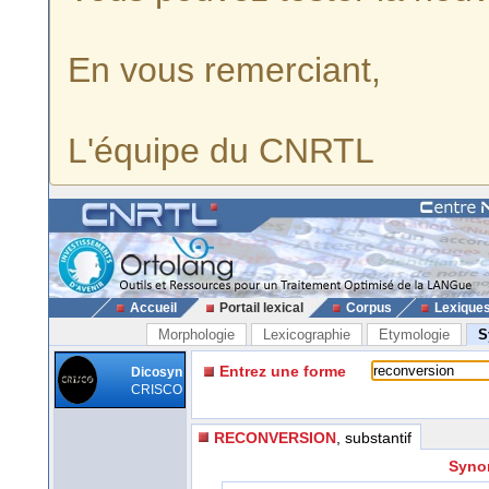
En vous remerciant,
L'équipe du CNRTL
Accueil
Portail lexical
Corpus
Lexique
Morphologie
Lexicographie
Etymologie
S
Entrez une forme
Dicosyn
CRISCO
RECONVERSION
, substantif
Syno