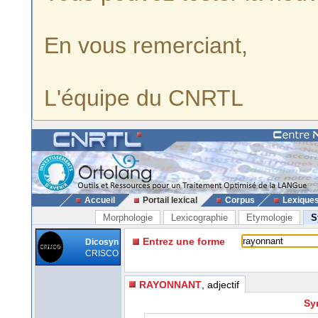
En vous remerciant,
L'équipe du CNRTL
Accueil
Portail lexical
Corpus
Lexique
Morphologie
Lexicographie
Etymologie
S
Entrez une forme
Dicosyn
CRISCO
RAYONNANT
, adjectif
Sy