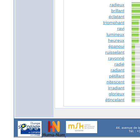
radieux
brillant
éclatant
triomphant
ravi
lumineux
heureux
épanoui
ruisselant
rayonné
radié
radiant
pétillant
nitescent
irradiant
glorieux
étincelant
44, avenue de l
Tél. : 