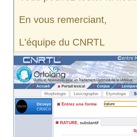
En vous remerciant,
L'équipe du CNRTL
Accueil
Portail lexical
Corpus
Lexique
Morphologie
Lexicographie
Etymologie
S
Entrez une forme
Dicosyn
CRISCO
RATURE
, substantif
S