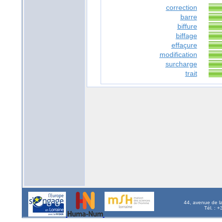
correction
barre
biffure
biffage
effaçure
modification
surcharge
trait
44, avenue de l
Tél. : 