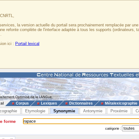
u CNRTL,
services, la version actuelle du portail sera prochainement remplacée par un
 une refonte complète de l'interface adaptée à tous les supports (ordinateurs, t
.
ion ici :
Portail lexical
cal
Corpus
Lexiques
Dictionnaires
Métalexicographie
cographie
Etymologie
Synonymie
Antonymie
Proxémie
C
ne forme
catégorie :