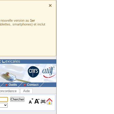
×
e nouvelle version au
1er
ablettes, smartphones) et inclut
Outils
Contact
oncordance
Aide