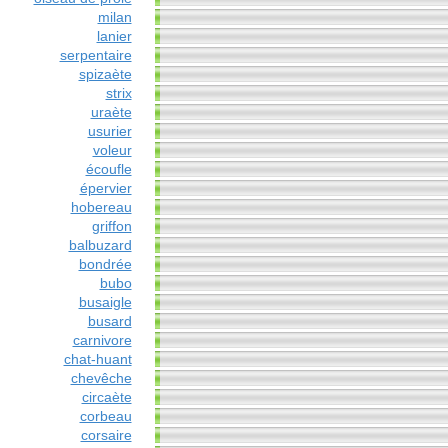
milan
lanier
serpentaire
spizaète
strix
uraète
usurier
voleur
écoufle
épervier
hobereau
griffon
balbuzard
bondrée
bubo
busaigle
busard
carnivore
chat-huant
chevêche
circaète
corbeau
corsaire