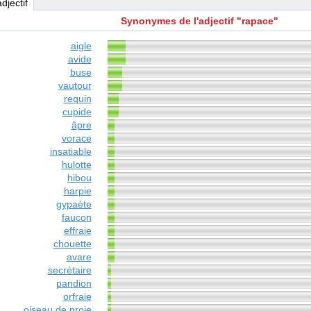
adjectif
Synonymes de l'adjectif "rapace"
aigle
avide
buse
vautour
requin
cupide
âpre
vorace
insatiable
hulotte
hibou
harpie
gypaète
faucon
effraie
chouette
avare
secrétaire
pandion
orfraie
oiseau de proie