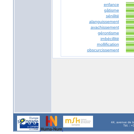
enfance
gâtisme
sénilité
alanguissement
avachissement
gérontisme
imbécillité
mollification
obscurcissement
44, avenue de l
Tél. : 