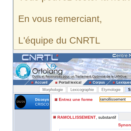
En vous remerciant,
L'équipe du CNRTL
Accueil
Portail lexical
Corpus
Lexique
Morphologie
Lexicographie
Etymologie
S
Entrez une forme
Dicosyn
CRISCO
RAMOLLISSEMENT
, substantif
Synon