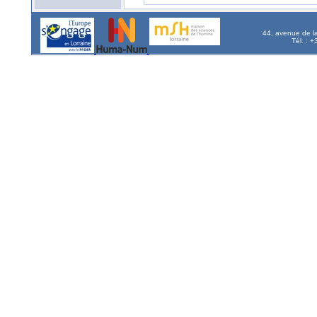
44, avenue de l
Tél. : 