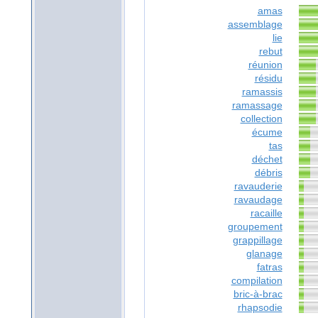
amas
assemblage
lie
rebut
réunion
résidu
ramassis
ramassage
collection
écume
tas
déchet
débris
ravauderie
ravaudage
racaille
groupement
grappillage
glanage
fatras
compilation
bric-à-brac
rhapsodie