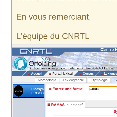
En vous remerciant,
L'équipe du CNRTL
Accueil
Portail lexical
Corpus
Lexique
Morphologie
Lexicographie
Etymologie
S
Entrez une forme
Dicosyn
CRISCO
RAMAS
, substantif
S