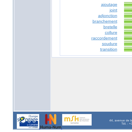
ajoutage
joint
adjonction
branchement
bretelle
collure
raccordement
soudure
transition
44, avenue de l
Tél. : 