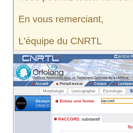
En vous remerciant,
L'équipe du CNRTL
Accueil
Portail lexical
Corpus
Lexique
Morphologie
Lexicographie
Etymologie
S
Entrez une forme
Dicosyn
CRISCO
RACCORD
, substantif
Sy