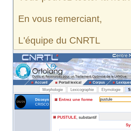
En vous remerciant,
L'équipe du CNRTL
Accueil
Portail lexical
Corpus
Lexique
Morphologie
Lexicographie
Etymologie
S
Entrez une forme
Dicosyn
CRISCO
PUSTULE
, substantif
Sy