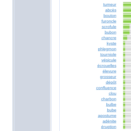
tumeur
abcès
bouton
furoncle
scrofule
bubon
chancre
kyste
phlegmon
tourniole
vésicule
écrouelles
élevure
grosseur
dépôt
confluence
clou
charbon
bulbe
bube
apostume
adénite
éruption