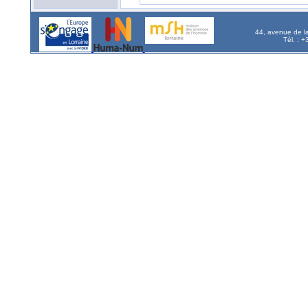
44, avenue de l
Tél. : 