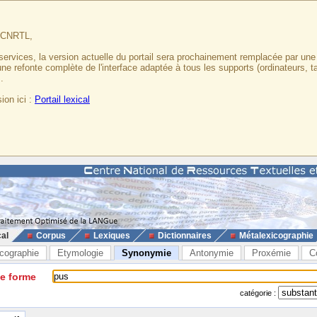
u CNRTL,
services, la version actuelle du portail sera prochainement remplacée par un
 une refonte complète de l'interface adaptée à tous les supports (ordinateurs, t
.
ion ici :
Portail lexical
cal
Corpus
Lexiques
Dictionnaires
Métalexicographie
cographie
Etymologie
Synonymie
Antonymie
Proxémie
C
ne forme
catégorie :