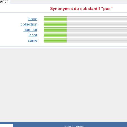
antif
Synonymes du substantif "pus"
boue
collection
humeur
ichor
sanie