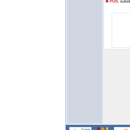
PUS
, subst