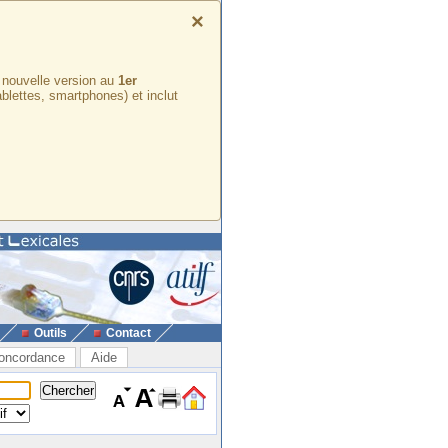
×
e nouvelle version au
1er
ablettes, smartphones) et inclut
Outils
Contact
oncordance
Aide