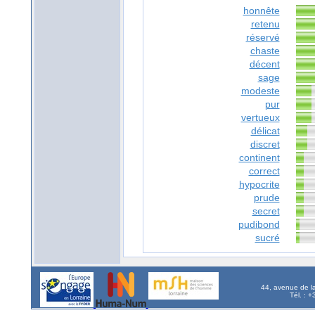
honnête
retenu
réservé
chaste
décent
sage
modeste
pur
vertueux
délicat
discret
continent
correct
hypocrite
prude
secret
pudibond
sucré
44, avenue de l
Tél. : 