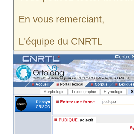
En vous remerciant,
L'équipe du CNRTL
Accueil
Portail lexical
Corpus
Lexique
Morphologie
Lexicographie
Etymologie
S
Entrez une forme
Dicosyn
CRISCO
PUDIQUE
, adjectif
S