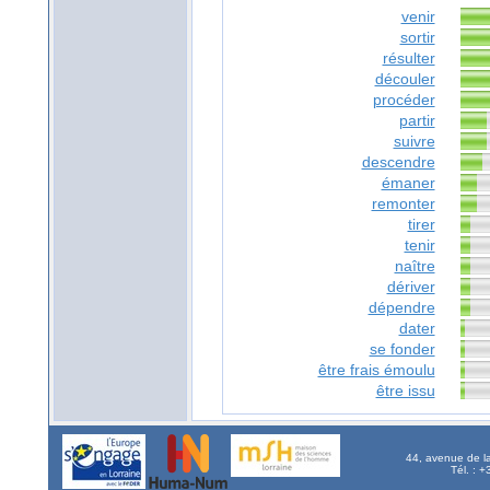
venir
sortir
résulter
découler
procéder
partir
suivre
descendre
émaner
remonter
tirer
tenir
naître
dériver
dépendre
dater
se fonder
être frais émoulu
être issu
44, avenue de l
Tél. : 