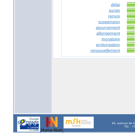
délai
sursis
renvoi
suspension
ajournement
allongement
moratoire
prolongation
renouvellement
44, avenue de l
Tél. : 