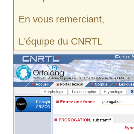
En vous remerciant,
L'équipe du CNRTL
Accueil
Portail lexical
Corpus
Lexique
Morphologie
Lexicographie
Etymologie
S
Entrez une forme
Dicosyn
CRISCO
PROROGATION
, substantif
Syno