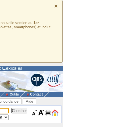
×
e nouvelle version au
1er
ablettes, smartphones) et inclut
Outils
Contact
oncordance
Aide