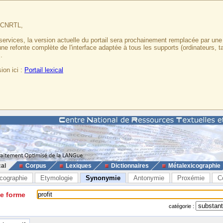
u CNRTL,
services, la version actuelle du portail sera prochainement remplacée par un
 une refonte complète de l'interface adaptée à tous les supports (ordinateurs, t
.
ion ici :
Portail lexical
cal
Corpus
Lexiques
Dictionnaires
Métalexicographie
cographie
Etymologie
Synonymie
Antonymie
Proxémie
C
ne forme
catégorie :