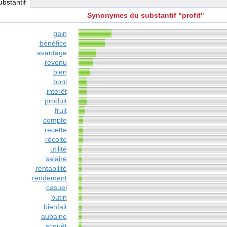
ubstantif
Synonymes du substantif "profit"
gain
bénéfice
avantage
revenu
bien
boni
intérêt
produit
fruit
compte
recette
récolte
utilité
salaire
rentabilité
rendement
casuel
butin
bienfait
aubaine
acquêt