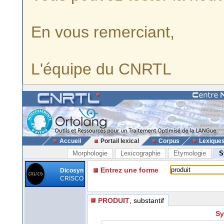
En vous remerciant,
L'équipe du CNRTL
Accueil
Portail lexical
Corpus
Lexique
Morphologie
Lexicographie
Etymologie
S
Entrez une forme
Dicosyn
CRISCO
PRODUIT
, substantif
Sy