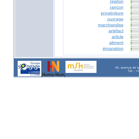
rejeton
rançon
progéniture
ouvrage
marchandise
artéfact
article
aliment
émanation
44, avenue de l
Tél. : 