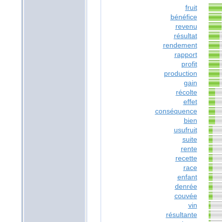
fruit
bénéfice
revenu
résultat
rendement
rapport
profit
production
gain
récolte
effet
conséquence
bien
usufruit
suite
rente
recette
race
enfant
denrée
couvée
vin
résultante