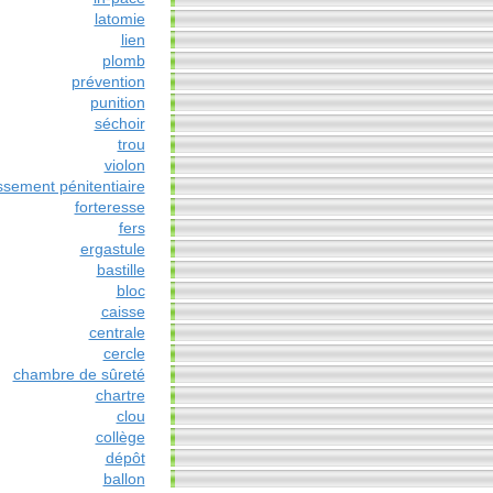
latomie
lien
plomb
prévention
punition
séchoir
trou
violon
ssement pénitentiaire
forteresse
fers
ergastule
bastille
bloc
caisse
centrale
cercle
chambre de sûreté
chartre
clou
collège
dépôt
ballon