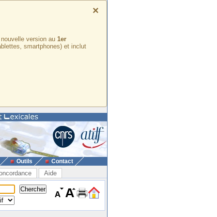
×
e nouvelle version au
1er
ablettes, smartphones) et inclut
Outils
Contact
oncordance
Aide