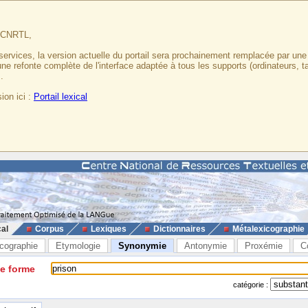
u CNRTL,
services, la version actuelle du portail sera prochainement remplacée par un
 une refonte complète de l'interface adaptée à tous les supports (ordinateurs, t
.
ion ici :
Portail lexical
cal
Corpus
Lexiques
Dictionnaires
Métalexicographie
cographie
Etymologie
Synonymie
Antonymie
Proxémie
C
ne forme
catégorie :