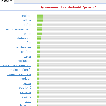
substantif
Synonymes du substantif "prison"
cachot
cellule
boîte
emprisonnement
taule
détention
tôle
pénitencier
chaîne
cage
réclusion
maison de correction
maison d'arrêt
maison centrale
maison
geôle
captivité
cabane
bagne
gnouf
in-pace