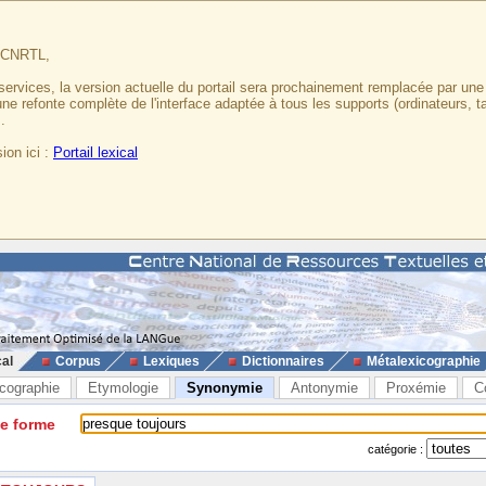
u CNRTL,
services, la version actuelle du portail sera prochainement remplacée par un
 une refonte complète de l'interface adaptée à tous les supports (ordinateurs, t
.
ion ici :
Portail lexical
cal
Corpus
Lexiques
Dictionnaires
Métalexicographie
cographie
Etymologie
Synonymie
Antonymie
Proxémie
C
ne forme
catégorie :