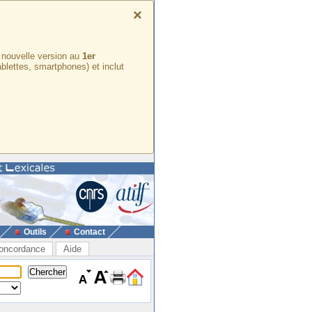
×
e nouvelle version au
1er
ablettes, smartphones) et inclut
Outils
Contact
oncordance
Aide