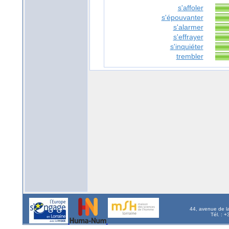
s'affoler
s'épouvanter
s'alarmer
s'effrayer
s'inquiéter
trembler
44, avenue de l
Tél. : 