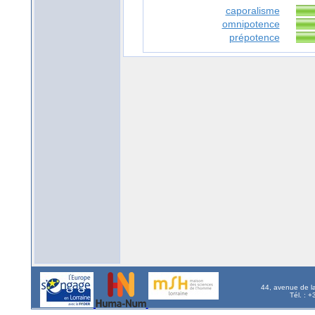
caporalisme
omnipotence
prépotence
44, avenue de l
Tél. : 