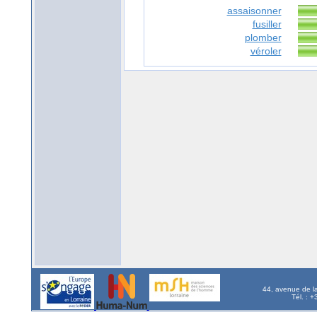
assaisonner
fusiller
plomber
véroler
44, avenue de l
Tél. : 