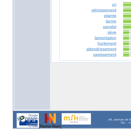
cri
gémissement
plainte
larme
sanglot
sève
lamentation
hurlement
attendrissement
vagissement
44, avenue de l
Tél. : 