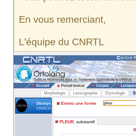
En vous remerciant,
L'équipe du CNRTL
Accueil
Portail lexical
Corpus
Lexique
Morphologie
Lexicographie
Etymologie
S
Entrez une forme
Dicosyn
CRISCO
PLEUR
, substantif
S