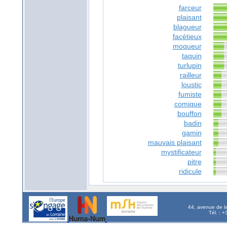
farceur
plaisant
blagueur
facétieux
moqueur
taquin
turlupin
railleur
loustic
fumiste
comique
bouffon
badin
gamin
mauvais plaisant
mystificateur
pitre
ridicule
44, avenue de l
Tél. : 