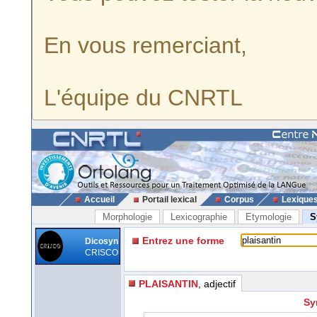
En vous remerciant,
L'équipe du CNRTL
Accueil
Portail lexical
Corpus
Lexique
Morphologie
Lexicographie
Etymologie
S
Entrez une forme
Dicosyn
CRISCO
PLAISANTIN
, adjectif
Sy