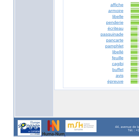
affiche
armoire
libelle
penderie
écriteau
pasquinade
pancarte
pamphlet
libellé
feuille
cagibi
buffet
avis
épreuve
44, avenue de l
Tél. : 