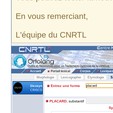
En vous remerciant,
L'équipe du CNRTL
Accueil
Portail lexical
Corpus
Lexique
Morphologie
Lexicographie
Etymologie
S
Entrez une forme
Dicosyn
CRISCO
PLACARD
, substantif
Sy