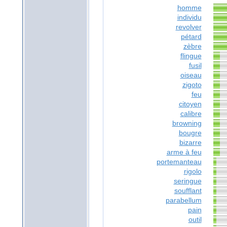
homme
individu
revolver
pétard
zèbre
flingue
fusil
oiseau
zigoto
feu
citoyen
calibre
browning
bougre
bizarre
arme à feu
portemanteau
rigolo
seringue
soufflant
parabellum
pain
outil