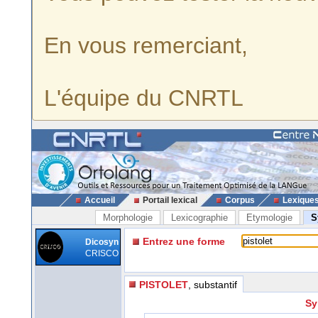
En vous remerciant,
L'équipe du CNRTL
Accueil
Portail lexical
Corpus
Lexique
Morphologie
Lexicographie
Etymologie
S
Entrez une forme
Dicosyn
CRISCO
PISTOLET
, substantif
Sy