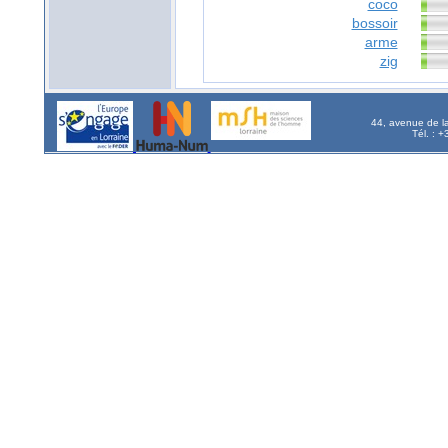
coco
bossoir
arme
zig
44, avenue de l
Tél. : 