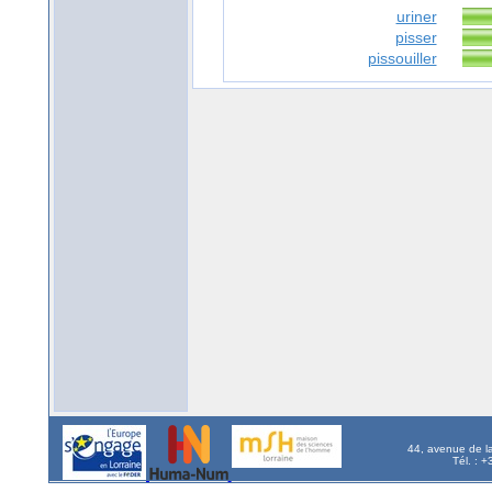
uriner
pisser
pissouiller
44, avenue de l
Tél. : 