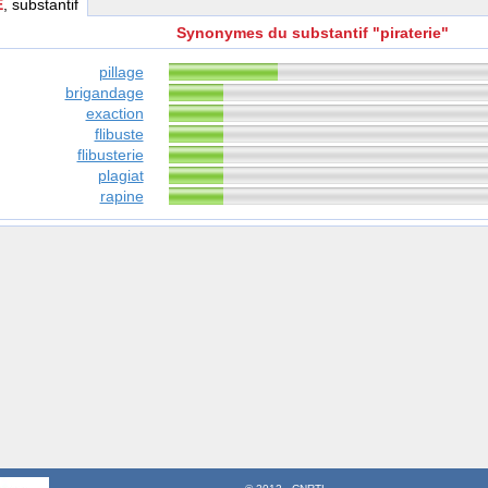
E
, substantif
Synonymes du substantif "piraterie"
pillage
brigandage
exaction
flibuste
flibusterie
plagiat
rapine