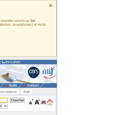
×
e nouvelle version au
1er
ablettes, smartphones) et inclut
Outils
Contact
oncordance
Aide