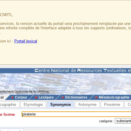
u CNRTL,
services, la version actuelle du portail sera prochainement remplacée par un
 une refonte complète de l'interface adaptée à tous les supports (ordinateurs, t
.
ion ici :
Portail lexical
cal
Corpus
Lexiques
Dictionnaires
Métalexicographie
cographie
Etymologie
Synonymie
Antonymie
Proxémie
C
ne forme
catégorie :