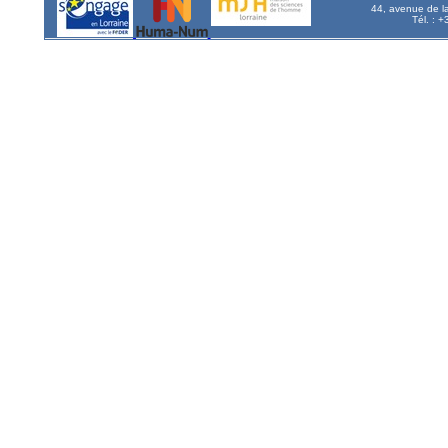
44, avenue de l
Tél. : 