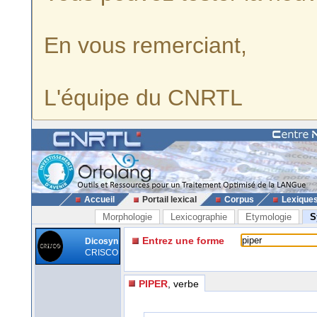
En vous remerciant,
L'équipe du CNRTL
Accueil
Portail lexical
Corpus
Lexique
Morphologie
Lexicographie
Etymologie
S
Entrez une forme
Dicosyn
CRISCO
PIPER
, verbe