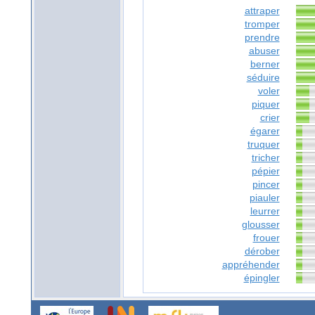
attraper
tromper
prendre
abuser
berner
séduire
voler
piquer
crier
égarer
truquer
tricher
pépier
pincer
piauler
leurrer
glousser
frouer
dérober
appréhender
épingler