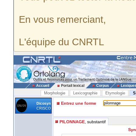
En vous remerciant,
L'équipe du CNRTL
Accueil
Portail lexical
Corpus
Lexique
Morphologie
Lexicographie
Etymologie
S
Entrez une forme
Dicosyn
CRISCO
PILONNAGE
, substantif
Syn