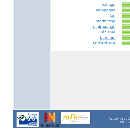
battage
campagne
feu
marmitage
matraquage
réclame
tam-tam
tir d'artillerie
44, avenue de l
Tél. : 