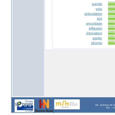
parole
voix
articulation
ton
encodage
inflexion
intonation
parler
phonie
44, avenue de l
Tél. : 