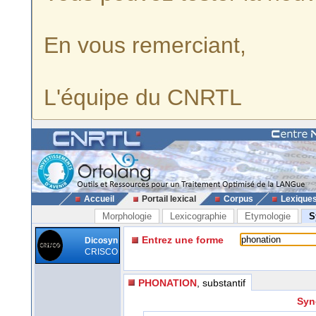
En vous remerciant,
L'équipe du CNRTL
Accueil
Portail lexical
Corpus
Lexique
Morphologie
Lexicographie
Etymologie
S
Entrez une forme
Dicosyn
CRISCO
PHONATION
, substantif
Syn